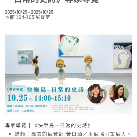
EN
TW
線上學習
AR/VR體驗
兒童美術館
無障礙服務專區
三秌茶屋
典藏圖檔申請
南島當代記憶工程
系列出版
時代之聲│Podcasts
珍珠—南方視野的女性藝術
關於高美館/年報
2025/10/25 - 2025/10/25
本館 104-105 展覽室
線上學習資源
藝術生態園區
易讀手冊
Pasadena
視覺藝術影像資料庫
線上書
典藏賞析│Podcasts
多元史觀特藏室二部曲：南方作為衝撞之所
寓懷的行板：劉生容研究展
關於館長
關於兒童美術館
高美之友
Pinkoi 電商平台
視覺影像資料庫│影音紀錄
流於形式—梁任宏個展(1999-2024)
來自大地的祝福— 2019-2020典藏捐贈展
相遇在南方 - 教/學包
組織職掌
藝術認證│高美館館刊
透景線：實境的疊隱與擴張
感知棲所— 關鍵典藏2019-2020
美術資源教室-手作課程
規劃傳承
美術館會員
百夜藝術默讀│典藏閱讀
民・間
南方作為相遇之所
藝術遊戲號
高美館大事記
合作夥伴
南島當代記憶工程│資料庫
2022高雄獎
感動兔 高美特展
畫想想‧想畫畫
典藏3D手上Run
2021 TAKAO．台客．南方HUE：李俊賢
感動虎 高美特展
尋寶高雄 - 校園推廣教材
2021高雄獎
感動牛 高美特展
專家導覽｜《快樂島—日常的史詩》
南方作為相遇之所
感動鼠 高美特展
講師：高美館展覽部 黃日涵／本展協同策展人、