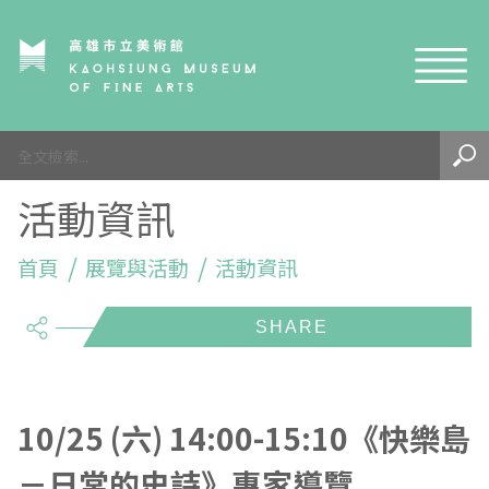
網站導覽
最新訊息
活動資訊
參觀資訊
展覽與活動
首頁
參觀須知
展覽與活動
活動資訊
share
典藏與研究
環境介紹
展覽資訊
開館時間
線上藝廊
導覽及服務
活動資訊
典藏
參觀票價與須知
高美館
關於我們
藝術之旅
徵件辦法
研究資源
藝術閱聽
交通資訊
兒童美術館
高美館
典藏查詢
10/25 (六) 14:00-15:10《快樂島
－日常的史詩》專家導覽
研究出版
線上展覽
高美館
藝術生態園區
兒童美術館
高美書屋
精選典藏
藝術認證 / 百夜默讀 / 高雄ART青
雄雄藝見你│Podcast