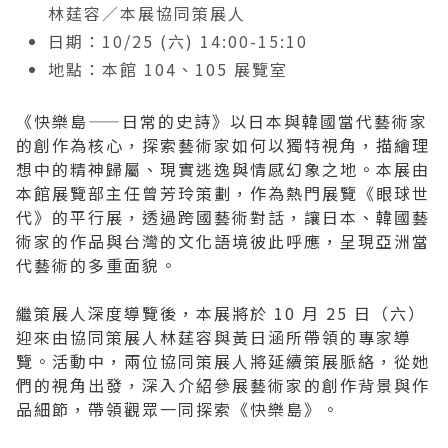
林莛容／本展協同策展人
2019 奔‧月—劉國松
日期：10/25 (六) 14:00-15:10
地點：本館 104、105 展覽室
《快樂島——日常的史詩》以日本與韓國當代藝術家
的創作為核心，探索藝術家如何以獨特視角，描繪理
想中的精神歸屬、現實逃逸與情感幻象之地。本展由
本館展覽部主任曾芳玲策劃，作為熱門展覽《眼球世
代》的平行展，透過跨國藝術對話，讓日本、韓國藝
術家的作品與台灣的文化語境彼此呼應，呈現亞洲當
代藝術的多重面貌。
繼策展人深度導覽後，本展將於 10 月 25 日（六）
迎來由協同策展人林莛容與黃日涵所帶領的專家導
覽。活動中，兩位協同策展人將延續策展脈絡，從她
們的視角出發，深入介紹參展藝術家的創作背景與作
品細節，帶領觀眾一同探索《快樂島》。