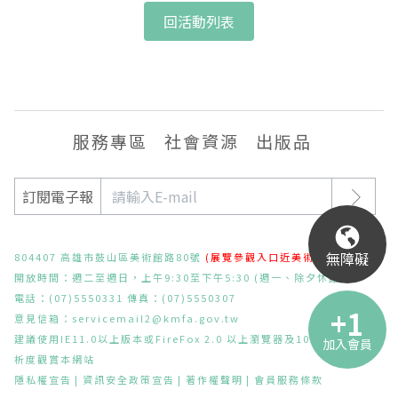
回活動列表
服務專區
社會資源
出版品
訂閱電子報
無障礙
804407 高雄市鼓山區美術館路80號
(展覽參觀入口近美術東二路)
開放時間：週二至週日，上午9:30至下午5:30 (週一、除夕休館)
電話：(07)5550331 傳真：(07)5550307
意見信箱：
servicemail2@kmfa.gov.tw
建議使用IE11.0以上版本或FireFox 2.0 以上瀏覽器及1024x768之解
加入會員
析度觀賞本網站
隱私權宣告
資訊安全政策宣告
著作權聲明
會員服務條款