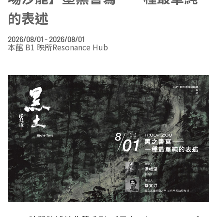
EN
TW
的表述
線上學習
AR/VR體驗
兒童美術館
無障礙服務專區
三秌茶屋
典藏圖檔申請
南島當代記憶工程
系列出版
時代之聲│Podcasts
珍珠—南方視野的女性藝術
關於高美館/年報
2026/08/01 - 2026/08/01
線上學習資源
藝術生態園區
易讀手冊
Pasadena
視覺藝術影像資料庫
線上書
典藏賞析│Podcasts
多元史觀特藏室二部曲：南方作為衝撞之所
寓懷的行板：劉生容研究展
關於館長
關於兒童美術館
本館 B1 映所Resonance Hub
高美之友
Pinkoi 電商平台
視覺影像資料庫│影音紀錄
流於形式—梁任宏個展(1999-2024)
來自大地的祝福— 2019-2020典藏捐贈展
相遇在南方 - 教/學包
組織職掌
藝術認證│高美館館刊
透景線：實境的疊隱與擴張
感知棲所— 關鍵典藏2019-2020
美術資源教室-手作課程
規劃傳承
美術館會員
百夜藝術默讀│典藏閱讀
民・間
南方作為相遇之所
藝術遊戲號
高美館大事記
合作夥伴
南島當代記憶工程│資料庫
2022高雄獎
感動兔 高美特展
畫想想‧想畫畫
典藏3D手上Run
2021 TAKAO．台客．南方HUE：李俊賢
感動虎 高美特展
尋寶高雄 - 校園推廣教材
2021高雄獎
感動牛 高美特展
南方作為相遇之所
感動鼠 高美特展