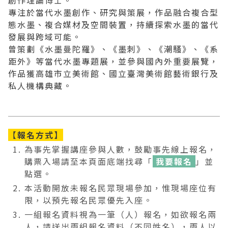
創作理論博士。
專注於當代水墨創作、研究與策展，作品融合複合型
態水墨、複合媒材及空間裝置，持續探索水墨的當代
發展與跨域可能。
曾策劃《水墨曼陀羅》、《墨刺》、《潮騷》、《系
距外》等當代水墨專題展，並參與國內外重要展覽，
作品獲高雄市立美術館、國立臺灣美術館藝術銀行及
私人機構典藏。
【
報名方式】
為事先掌握講座參與人數，鼓勵事先線上報名，
購票入場請至本頁面底端找尋「
我要報名
」並
點選。
本活動開放未報名民眾現場參加，惟現場座位有
限，以預先報名民眾優先入座。
一組報名資料視為一筆（人）報名，如欲報名兩
人，請送出兩組報名資料（不同姓名），兩人以