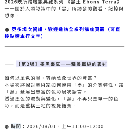
2026映所跨域談典藏系列 《黑土 Ebony Terra》
──關於人類認識中的「黑」所誘發的觀看、記憶與
2019 奔‧月—劉國松
想像。
𒊹
更多場次資訊，歡迎造訪全系列講座頁面（可直
接點選本行文字）
——
【第2場】墨黑書寫—一種最單純的表述
如何以單色的墨，容納萬象世界的豐富？
本場次將探討藝術家如何運用「墨」的介質特性，讓
「黑」延展出豐富的色彩層次語言。
透過墨色的流動與變化，「黑」不再只是單一的色
彩，而是重構土地的視覺語彙。​
◍
時間
：
2026/08/01，上午11:00~12:00