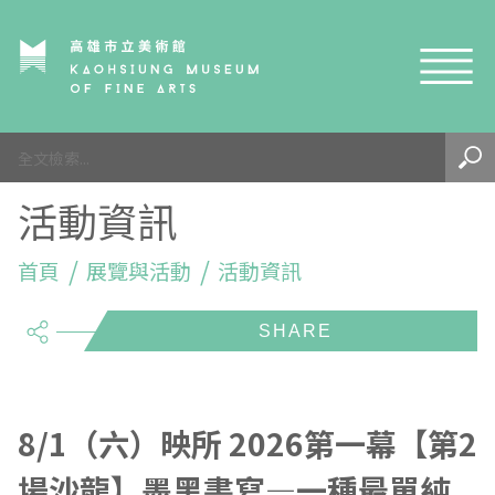
網站導覽
最新訊息
活動資訊
參觀資訊
展覽與活動
首頁
參觀須知
展覽與活動
活動資訊
share
典藏與研究
環境介紹
展覽資訊
開館時間
線上藝廊
導覽及服務
活動資訊
典藏
參觀票價與須知
高美館
關於我們
藝術之旅
徵件辦法
研究資源
藝術閱聽
交通資訊
兒童美術館
高美館
典藏查詢
8/1（六）映所 2026第一幕【第2
場沙龍】墨黑書寫—一種最單純
研究出版
線上展覽
高美館
藝術生態園區
兒童美術館
高美書屋
精選典藏
藝術認證 / 百夜默讀 / 高雄ART青
雄雄藝見你│Podcast