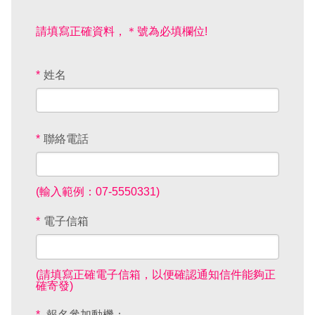
EN
TW
線上學習
AR/VR體驗
兒童美術館
無障礙服務專區
三秌茶屋
典藏圖檔申請
南島當代記憶工程
系列出版
時代之聲│Podcasts
珍珠—南方視野的女性藝術
關於高美館/年報
請填寫正確資料，＊號為必填欄位!
線上學習資源
藝術生態園區
易讀手冊
Pasadena
視覺藝術影像資料庫
線上書
典藏賞析│Podcasts
多元史觀特藏室二部曲：南方作為衝撞之所
寓懷的行板：劉生容研究展
關於館長
關於兒童美術館
*
姓名
高美之友
Pinkoi 電商平台
視覺影像資料庫│影音紀錄
流於形式—梁任宏個展(1999-2024)
來自大地的祝福— 2019-2020典藏捐贈展
相遇在南方 - 教/學包
組織職掌
藝術認證│高美館館刊
透景線：實境的疊隱與擴張
感知棲所— 關鍵典藏2019-2020
美術資源教室-手作課程
規劃傳承
美術館會員
*
聯絡電話
百夜藝術默讀│典藏閱讀
民・間
南方作為相遇之所
藝術遊戲號
高美館大事記
合作夥伴
(輸入範例：07-5550331)
南島當代記憶工程│資料庫
2022高雄獎
感動兔 高美特展
畫想想‧想畫畫
*
電子信箱
典藏3D手上Run
2021 TAKAO．台客．南方HUE：李俊賢
感動虎 高美特展
尋寶高雄 - 校園推廣教材
2021高雄獎
感動牛 高美特展
(請填寫正確電子信箱，以便確認通知信件能夠正
確寄發)
南方作為相遇之所
感動鼠 高美特展
*
報名參加動機：