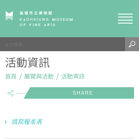
網站導覽
最新訊息
活動資訊
參觀資訊
展覽與活動
首頁
參觀須知
展覽與活動
活動資訊
share
典藏與研究
環境介紹
展覽資訊
開館時間
線上藝廊
導覽及服務
活動資訊
典藏
參觀票價與須知
高美館
關於我們
藝術之旅
徵件辦法
研究資源
藝術閱聽
交通資訊
兒童美術館
高美館
典藏查詢
填寫報名表
研究出版
線上展覽
高美館
藝術生態園區
兒童美術館
高美書屋
精選典藏
藝術認證 / 百夜默讀 / 高雄ART青
雄雄藝見你│Podcast