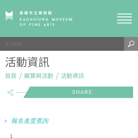
網站導覽
最新訊息
活動資訊
參觀資訊
展覽與活動
首頁
參觀須知
展覽與活動
活動資訊
share
典藏與研究
環境介紹
展覽資訊
開館時間
線上藝廊
導覽及服務
活動資訊
典藏
參觀票價與須知
高美館
關於我們
藝術之旅
徵件辦法
研究資源
藝術閱聽
交通資訊
兒童美術館
高美館
典藏查詢
報名進度查詢
研究出版
線上展覽
高美館
藝術生態園區
兒童美術館
高美書屋
精選典藏
藝術認證 / 百夜默讀 / 高雄ART青
雄雄藝見你│Podcast
1