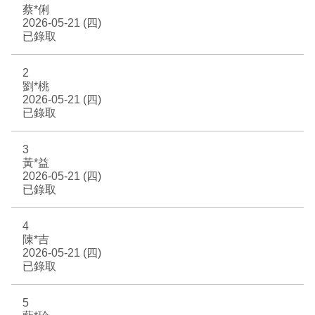
蔡*俐
EN
TW
2026-05-21 (四)
線上學習
AR/VR體驗
兒童美術館
無障礙服務專區
三秌茶屋
典藏圖檔申請
南島當代記憶工程
系列出版
時代之聲│Podcasts
珍珠—南方視野的女性藝術
關於高美館/年報
已錄取
線上學習資源
藝術生態園區
易讀手冊
Pasadena
視覺藝術影像資料庫
線上書
典藏賞析│Podcasts
多元史觀特藏室二部曲：南方作為衝撞之所
寓懷的行板：劉生容研究展
關於館長
關於兒童美術館
2
劉*桃
高美之友
Pinkoi 電商平台
視覺影像資料庫│影音紀錄
流於形式—梁任宏個展(1999-2024)
來自大地的祝福— 2019-2020典藏捐贈展
相遇在南方 - 教/學包
組織職掌
2026-05-21 (四)
已錄取
藝術認證│高美館館刊
透景線：實境的疊隱與擴張
感知棲所— 關鍵典藏2019-2020
美術資源教室-手作課程
規劃傳承
美術館會員
3
黃*益
百夜藝術默讀│典藏閱讀
民・間
南方作為相遇之所
藝術遊戲號
高美館大事記
合作夥伴
2026-05-21 (四)
已錄取
南島當代記憶工程│資料庫
2022高雄獎
感動兔 高美特展
畫想想‧想畫畫
4
典藏3D手上Run
2021 TAKAO．台客．南方HUE：李俊賢
感動虎 高美特展
尋寶高雄 - 校園推廣教材
陳*吉
2026-05-21 (四)
已錄取
2021高雄獎
感動牛 高美特展
南方作為相遇之所
感動鼠 高美特展
5