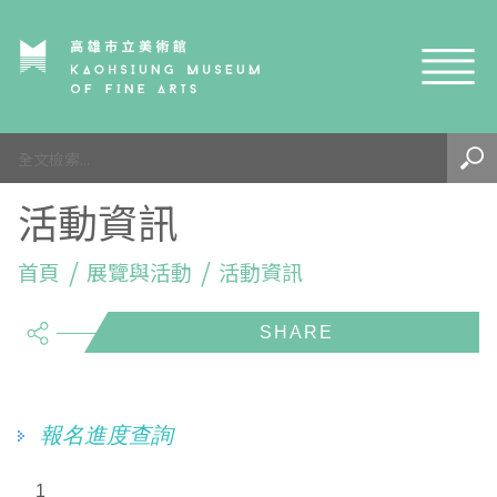
網站導覽
最新訊息
活動資訊
參觀資訊
展覽與活動
首頁
參觀須知
展覽與活動
活動資訊
share
典藏與研究
環境介紹
展覽資訊
開館時間
線上藝廊
導覽及服務
活動資訊
典藏
參觀票價與須知
高美館
關於我們
藝術之旅
徵件辦法
研究資源
藝術閱聽
交通資訊
兒童美術館
高美館
典藏查詢
報名進度查詢
研究出版
線上展覽
高美館
藝術生態園區
兒童美術館
高美書屋
精選典藏
藝術認證 / 百夜默讀 / 高雄ART青
雄雄藝見你│Podcast
1