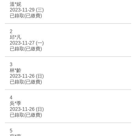
溫*妮
EN
TW
2023-11-29 (三)
線上學習
AR/VR體驗
兒童美術館
無障礙服務專區
三秌茶屋
典藏圖檔申請
南島當代記憶工程
系列出版
時代之聲│Podcasts
珍珠—南方視野的女性藝術
關於高美館/年報
已錄取(已繳費)
線上學習資源
藝術生態園區
易讀手冊
Pasadena
視覺藝術影像資料庫
線上書
典藏賞析│Podcasts
多元史觀特藏室二部曲：南方作為衝撞之所
寓懷的行板：劉生容研究展
關於館長
關於兒童美術館
2
邱*凡
高美之友
Pinkoi 電商平台
視覺影像資料庫│影音紀錄
流於形式—梁任宏個展(1999-2024)
來自大地的祝福— 2019-2020典藏捐贈展
相遇在南方 - 教/學包
組織職掌
2023-11-27 (一)
已錄取(已繳費)
藝術認證│高美館館刊
透景線：實境的疊隱與擴張
感知棲所— 關鍵典藏2019-2020
美術資源教室-手作課程
規劃傳承
美術館會員
3
林*齡
百夜藝術默讀│典藏閱讀
民・間
南方作為相遇之所
藝術遊戲號
高美館大事記
合作夥伴
2023-11-26 (日)
已錄取(已繳費)
南島當代記憶工程│資料庫
2022高雄獎
感動兔 高美特展
畫想想‧想畫畫
4
典藏3D手上Run
2021 TAKAO．台客．南方HUE：李俊賢
感動虎 高美特展
尋寶高雄 - 校園推廣教材
吳*季
2023-11-26 (日)
已錄取(已繳費)
2021高雄獎
感動牛 高美特展
南方作為相遇之所
感動鼠 高美特展
5