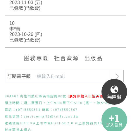
2023-11-03 (五)
已錄取(已繳費)
10
李*慧
2023-10-26 (四)
已錄取(已繳費)
服務專區
社會資源
出版品
訂閱電子報
無障礙
804407 高雄市鼓山區美術館路80號
(展覽參觀入口近美術東二路)
開放時間：週二至週日，上午9:30至下午5:30 (週一、除夕休館)
電話：(07)5550331 傳真：(07)5550307
意見信箱：
servicemail2@kmfa.gov.tw
建議使用IE11.0以上版本或FireFox 2.0 以上瀏覽器及1024x768之解
加入會員
析度觀賞本網站