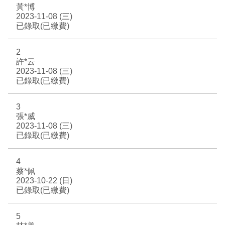
黃*博
EN
TW
2023-11-08 (三)
線上學習
AR/VR體驗
兒童美術館
無障礙服務專區
三秌茶屋
典藏圖檔申請
南島當代記憶工程
系列出版
時代之聲│Podcasts
珍珠—南方視野的女性藝術
關於高美館/年報
已錄取(已繳費)
線上學習資源
藝術生態園區
易讀手冊
Pasadena
視覺藝術影像資料庫
線上書
典藏賞析│Podcasts
多元史觀特藏室二部曲：南方作為衝撞之所
寓懷的行板：劉生容研究展
關於館長
關於兒童美術館
2
許*云
高美之友
Pinkoi 電商平台
視覺影像資料庫│影音紀錄
流於形式—梁任宏個展(1999-2024)
來自大地的祝福— 2019-2020典藏捐贈展
相遇在南方 - 教/學包
組織職掌
2023-11-08 (三)
已錄取(已繳費)
藝術認證│高美館館刊
透景線：實境的疊隱與擴張
感知棲所— 關鍵典藏2019-2020
美術資源教室-手作課程
規劃傳承
美術館會員
3
張*威
百夜藝術默讀│典藏閱讀
民・間
南方作為相遇之所
藝術遊戲號
高美館大事記
合作夥伴
2023-11-08 (三)
已錄取(已繳費)
南島當代記憶工程│資料庫
2022高雄獎
感動兔 高美特展
畫想想‧想畫畫
4
典藏3D手上Run
2021 TAKAO．台客．南方HUE：李俊賢
感動虎 高美特展
尋寶高雄 - 校園推廣教材
蔡*佩
2023-10-22 (日)
已錄取(已繳費)
2021高雄獎
感動牛 高美特展
南方作為相遇之所
感動鼠 高美特展
5