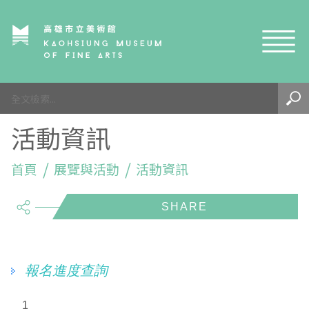
網站導覽
最新訊息
活動資訊
參觀資訊
展覽與活動
首頁
參觀須知
展覽與活動
活動資訊
share
典藏與研究
環境介紹
展覽資訊
開館時間
線上藝廊
導覽及服務
活動資訊
典藏
參觀票價與須知
高美館
關於我們
藝術之旅
徵件辦法
研究資源
藝術閱聽
交通資訊
兒童美術館
高美館
典藏查詢
報名進度查詢
研究出版
線上展覽
高美館
藝術生態園區
兒童美術館
高美書屋
精選典藏
藝術認證 / 百夜默讀 / 高雄ART青
雄雄藝見你│Podcast
1