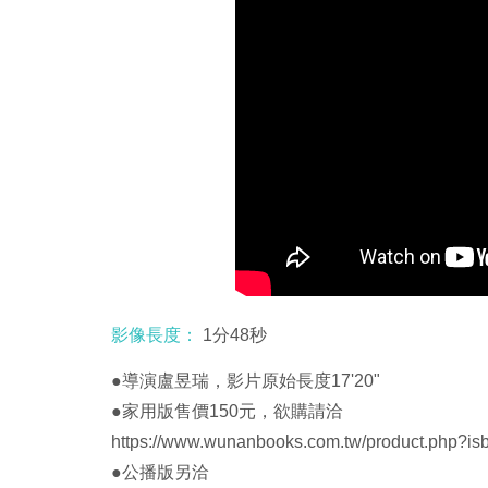
影像長度：
1分48秒
●導演盧昱瑞，影片原始長度17'20"
●家用版售價150元，欲購請洽
https://www.wunanbooks.com.tw/product.php?
●公播版另洽