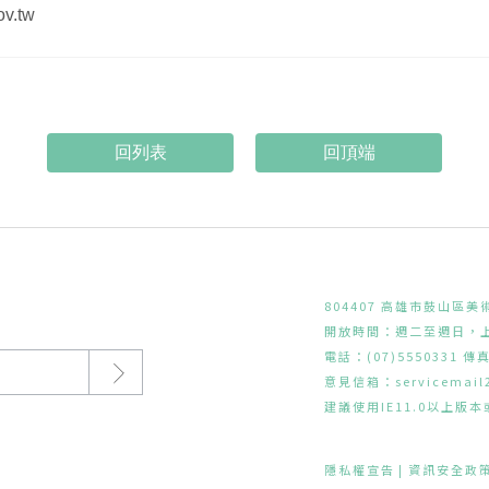
v.tw
回頂端
804407 高雄市鼓山區美
開放時間：週二至週日，上午
電話：(07)5550331 傳真
意見信箱：
servicemai
建議使用IE11.0以上版本或
隱私權宣告
資訊安全政