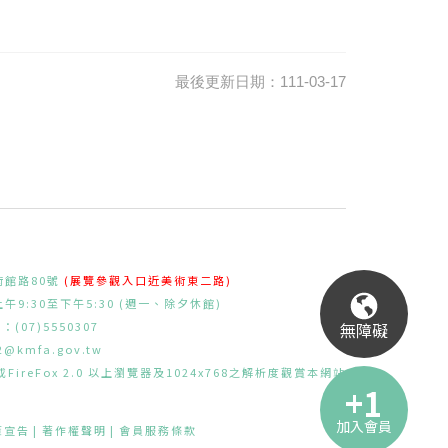
最後更新日期：111-03-17
術館路80號
(展覽參觀入口近美術東二路)
9:30至下午5:30 (週一、除夕休館)
無障礙
：(07)5550307
l2@kmfa.gov.tw
FireFox 2.0 以上瀏覽器及1024x768之解析度觀賞本網站
加入會員
策宣告
著作權聲明
會員服務條款