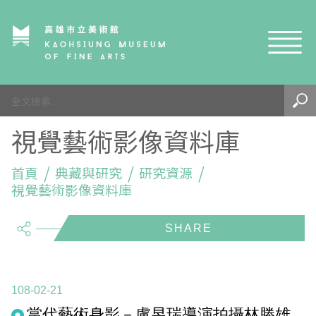
網站導覽
最新訊息
視覺藝術影像資料庫
參觀資訊
展覽與活動
首頁
參觀須知
典藏與研究
研究資源
視覺藝術影像資料庫
典藏與研究
環境介紹
展覽資訊
開館時間
share
線上藝廊
導覽及服務
活動資訊
典藏
參觀票價與須知
高美館
關於我們
藝術之旅
徵件辦法
研究資源
藝術閱聽
交通資訊
兒童美術館
高美館
典藏查詢
108-02-21
研究出版
線上展覽
高美館
藝術生態園區
兒童美術館
高美書屋
精選典藏
藝術認證 / 百夜默讀 / 高雄ART青
雄雄藝見你│Podcast
當代藝術身影－盧昱瑞導演拍攝林勝雄