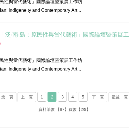
原民性與當代藝術」國際論壇暨策展工作坊
老師
an: Indigeneity and Contemporary Art
rkshop
老師
 Curatorial Workshop
/ 獨立策展人
明老師
雄市立美術館
明老師
9年6月4日(二)
8東海岸大地藝術節 策展人
倫老師
7
立美術館地下一樓演講廳
8森川里海濕地藝術季 策展人
18南方以南－南迴藝術計劃 策展人
生 崇實新村社區發展協會理事長
原民性與當代藝術」國際論壇暨策展工作坊
、「原民性」作為方法?
 海軍退役少將
an: Indigeneity and Contemporary Art
n Aesthetic Approach for the Future of Human Beings?
要探討的核心問題在於：部落需要當代藝術嗎？如果，在原住民
興先生 海軍退役少校
 Curatorial Workshop
達/東華大學族群關係與文化學系主任
所謂「當代藝術」的途徑，甚至是以有系統的策展活動，進入原
明女士 原黃埔新村眷戶，記者
雄市立美術館
策展人，從他∕她們各自不同的策展實踐中，理解當代藝術與原住
宸先生 原黃埔新村眷戶，翻譯家
9年6月4日(二)
家、台北藝術大學藝術跨域研究所兼任助理教授
1
2
3
4
5
第一頁
上一頁
下一頁
最後一頁
立美術館地下一樓演講廳
tinas (康喆明)/ 香港Para-Site藝術中心總監
介：
資料筆數
【87】
頁數
【2/9】
陸地的障礙？還是連結土地的方法？
雄眷村三部曲：侯淑姿個展
、藝術機構的挑戰與任務
作為當代藝術理論與實踐中的熱門關鍵詞，這也反映了如何摒棄