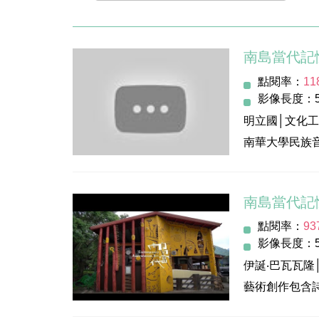
南島當代記
點閱率：
11
影像長度：5
明立國│文化
南華大學民族
文化研究計劃
化、台灣原住
南島當代記
點閱率：
93
指導單位：文
影像長度：5
主辦/執行單
伊誕‧巴瓦瓦隆
發 行 人：李
藝術創作包含
執行監督：羅
靈感來自原鄉
策劃執行：柏