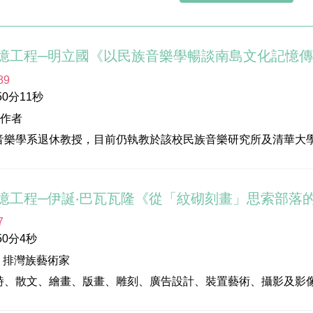
憶工程─明立國《以民族音樂學暢談南島文化記憶
89
0分11秒
工作者
音樂學系退休教授，目前仍執教於該校民族音樂研究所及清華大
，長期投入臺灣原住民音樂研究。研究領域包含民族音樂學、符
民文化等。
憶工程─伊誕‧巴瓦瓦隆《從「紋砌刻畫」思索部落
7
化部
0分4秒
位：高雄市立美術館
│排灣族藝術家
玉玲
詩、散文、繪畫、版畫、雕刻、廣告設計、裝置藝術、攝影及影
潔尹
大地純真，呈現出他記憶中原住民的古樸和神秘的色彩。
楞‧巴瓦瓦隆