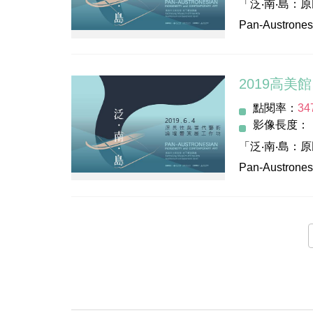
「泛‧南‧島：
●策展工作坊
策展人黃孫權
Pan-Austronesi
Curatorial Wo
藝術家侯淑姿
Symposium and
主持人：徐文瑞
與談學者林志
主辦單位：高
與談人：
與談學者陳芳
論壇期程: 201
李韻儀/ 201
與談學者王雅
點閱率：
34
會場：高雄市
蘇素敏/ 201
交流回饋：
影像長度：
---
林怡華/ 20
江鶩先
「泛‧南‧島：
●焦點論壇三
韓斌先生
Pan-Austronesi
Indigeneity: A
這個工作坊所
胡復
Symposium and
主持人：林徐
為何需要透過
劉曉
主辦單位：高
與談人：
型藝術活動的
鄧伯
論壇期程: 201
高俊宏/藝術
---
會場：高雄市
Cosmin Cos
●論壇整體簡
●創作論壇
---
海洋，是隔絕
鄉關何處—高
●焦點論壇二
當「人類世」