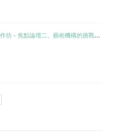
2019高美館「泛‧南‧島：原民性與當代藝術」國際論壇暨策展工作坊－焦點論壇二、藝術機構的挑戰與任務
的語彙中，並不存在所謂的「藝術」，那麼，我們
住民的社群中呢？因此，本論壇邀請東海岸三個大
民社群和議題的關係。
人類至上主義，去思考人、環境和各種物種之間不