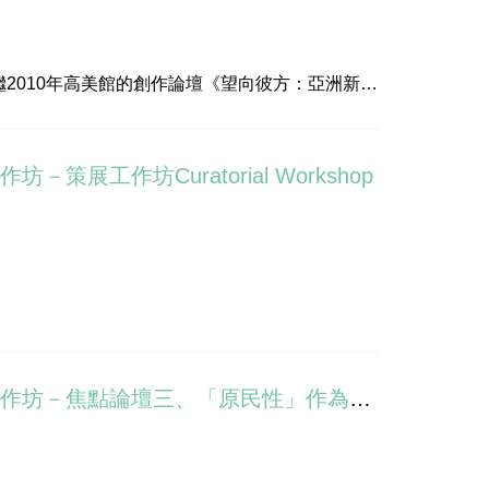
2010年高美館的創作論壇《望向彼方：亞洲新娘
總結，架構成三部曲的展覽主軸。藝術家透過攝影
雙眸」風格的正負影像並置、主客觀點並陳的表現
展工作坊Curatorial Workshop
村居民在對話中所交疊出的當代史詩。自2013年
此三部曲系列作品映照出眷村的不同命運 — 人物
nalContainerArtFestival/?__xts__
spx#03
，7月8日下午2:00於展覽現場由李玉玲館長主持開
任引言人，邀請藝術家侯淑姿、台北教育大學藝術與造
研究所講座教授陳芳明與談。
2019高美館「泛‧南‧島：原民性與當代藝術」國際論壇暨策展工作坊－焦點論壇三、「原民性」作為方法?