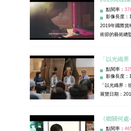
高美館視覺藝
點閱率：
37
以光織界－徐
影像長度：1
The Audio-Visu
2019年國
Hsu Yunghsu：
術節的藝術總
------
安，活動一切
出品人│李玉玲
-----
執行監督│羅
「以光織界
●伏地影像工作
製作協調│徐
點閱率：
32
-----
人物訪談│徐
影像長度：1
●活動日期：2019/
導演│邱勤庭
「以光織界：
●展出時間：週二至
攝影｜邱勤庭
展覽日期：2019.1
●展出地點：
剪接│邱勤庭
展覽地點：高雄
●開幕暨音樂會：20
小提琴│李肇修
指導單位：文
鋼琴｜潘祖欣
《鄉關何處
開幕論壇
補助單位：高
錄音｜黃忠正
點閱率：
46
日期時間：108年
主辦單位：高