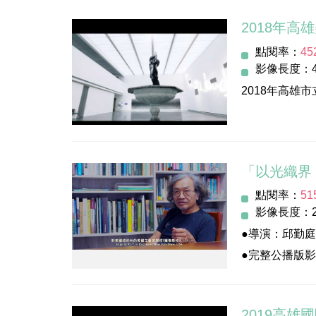
影像製作：伏
2018年高
指導單位：文
導 演：黃繼賢
點閱率：
45
主辦/執行單
影像長度：4
發 行 人：李
2018年高雄
執行監督：羅
策劃執行：柏楞
影像製作：伏
導演：黃繼賢
「以光織界
點閱率：
51
影像長度：2
●導演：邱勤庭
●完整公播版影片
（公播版請洽高
------
2019高雄