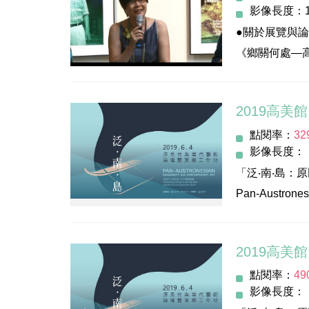
資料照片提供
影像長度：1
論壇地點：高
協辦單位：原
片長：29分鐘
●關於展覽與
主持人：李玉玲
贊助單位：大
@高雄市立美術
《鄉關何處—
與談人：
誠美地產開發
之歌》後再次
陳家毅 (策展
財團法人山藝
記錄、訪談調
胡永芬 (獨立
指定飯店：哲
2019高美
手法，作品呈
徐永旭 (展出藝
-----
點閱率：
32
《我們在此相遇
●2019高雄國際貨櫃藝
影像長度：
全非的、房舍
●相關活動也請參閱高
「泛‧南‧島：
Pan-Austronesi
●展覽自201
Symposium and
幕式，並續於下
主辦單位：高
形設計學系教
論壇期程: 201
點閱率：
49
會場：高雄市
●發言順序：
影像長度：
---
高雄市立美術