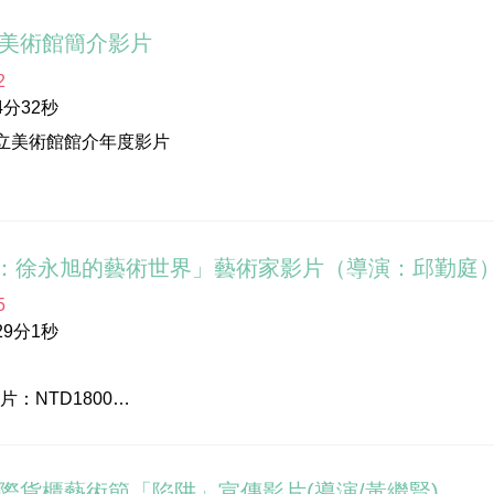
地影像拍攝有限公司
雄美術館簡介影片
化部
2
位：高雄市立美術館
分32秒
玉玲
市立美術館館介年度影片
潔尹
‧巴瓦瓦隆
地影像拍攝有限公司
：徐永旭的藝術世界」藝術家影片（導演：邱勤庭
5
9分1秒
：NTD1800
雄市立美術館研究發展部07-5550331）
國際貨櫃藝術節「陷阱」宣傳影片(導演/黃繼賢)