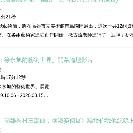
術影像資料庫系列
8
永旭的藝術世界
分21秒
al Archives of Contemporary Artists in KMFA
際貨櫃藝術節，將在高雄市立美術館南島園區展出，這次一共12組
A World Made Light
監。在各組藝術家進駐創作開始，撒古流老師進行了「迎神」祈
順利。
潔尹
：徐永旭的藝術世界」開幕論壇影片
室，導演/黃繼賢
永旭、羅潔尹、蔡沐恩
5
永旭、張溫惠、李玉玲、陳家毅
時17分12秒
12/7(六)─2020/2/9(日)
徐永旭的藝術世界」展覽
週日11:00-18:00‧夜間照明至21:30
、溫朝鈞、曾信堯、林怡柔
0.06 - 2020.03.15
高雄市立美術館南島園區
、三森彩子
市立美術館104-105展覽室
19.12.7 18:00
化部、原住民族委員會
—高雄眷村三部曲：侯淑姿個展》論壇你我他紀錄 
雄市政府文化局
5
10月6日下午3:00-4:30
雄市立美術館