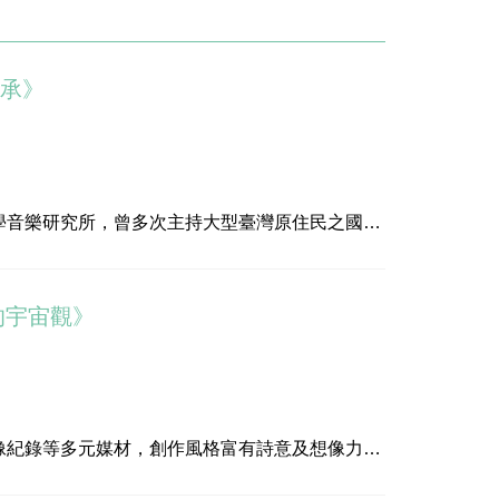
傳承》
學音樂研究所，曾多次主持大型臺灣原住民之國家
號學、音樂美學、儀式研究、田野工作、口傳文
的宇宙觀》
像紀錄等多元媒材，創作風格富有詩意及想像力，