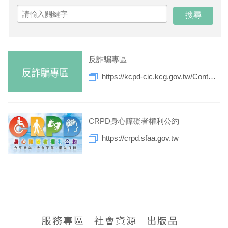
EN
TW
線上學習
AR/VR體驗
兒童美術館
無障礙服務專區
三秌茶屋
典藏圖檔申請
南島當代記憶工程
系列出版
時代之聲│Podcasts
珍珠—南方視野的女性藝術
關於高美館/年報
線上學習資源
藝術生態園區
易讀手冊
Pasadena
視覺藝術影像資料庫
線上書
典藏賞析│Podcasts
多元史觀特藏室二部曲：南方作為衝撞之所
寓懷的行板：劉生容研究展
關於館長
關於兒童美術館
反詐騙專區
高美之友
Pinkoi 電商平台
視覺影像資料庫│影音紀錄
流於形式—梁任宏個展(1999-2024)
來自大地的祝福— 2019-2020典藏捐贈展
相遇在南方 - 教/學包
組織職掌
https://kcpd-cic.kcg.gov.tw/Content_List.aspx?n=79DF3529B5D8E476
藝術認證│高美館館刊
透景線：實境的疊隱與擴張
感知棲所— 關鍵典藏2019-2020
美術資源教室-手作課程
規劃傳承
美術館會員
百夜藝術默讀│典藏閱讀
民・間
南方作為相遇之所
藝術遊戲號
高美館大事記
合作夥伴
CRPD身心障礙者權利公約
https://crpd.sfaa.gov.tw
南島當代記憶工程│資料庫
2022高雄獎
感動兔 高美特展
畫想想‧想畫畫
典藏3D手上Run
2021 TAKAO．台客．南方HUE：李俊賢
感動虎 高美特展
尋寶高雄 - 校園推廣教材
2021高雄獎
感動牛 高美特展
服務專區
社會資源
出版品
南方作為相遇之所
感動鼠 高美特展