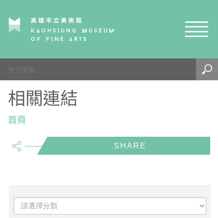
網站導覽
最新訊息
相關連結
參觀資訊
展覽與活動
首頁
參觀須知
share
典藏與研究
環境介紹
展覽資訊
開館時間
線上藝廊
導覽及服務
活動資訊
典藏
參觀票價與須知
高美館
關於我們
藝術之旅
徵件辦法
研究資源
藝術閱聽
交通資訊
兒童美術館
高美館
典藏查詢
研究出版
線上展覽
高美館
藝術生態園區
兒童美術館
高美書屋
精選典藏
藝術認證 / 百夜默讀 / 高雄ART青
雄雄藝見你│Podcast