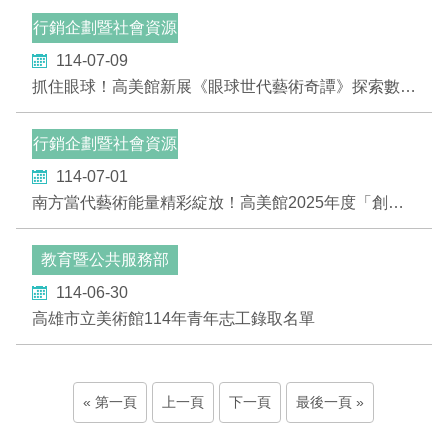
行銷企劃暨社會資源
部
114-07-09
抓住眼球！高美館新展《眼球世代藝術奇譚》探索數位原生世代創作密碼
行銷企劃暨社會資源
部
114-07-01
南方當代藝術能量精彩綻放！高美館2025年度「創作論壇」、「KSpace 高雄實驗場」展覽徵件計畫獲選名單公布
教育暨公共服務部
114-06-30
高雄市立美術館114年青年志工錄取名單
第一頁
上一頁
下一頁
最後一頁