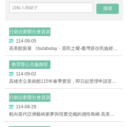
EN
TW
線上學習
AR/VR體驗
兒童美術館
無障礙服務專區
三秌茶屋
典藏圖檔申請
南島當代記憶工程
系列出版
時代之聲│Podcasts
珍珠—南方視野的女性藝術
關於高美館/年報
線上學習資源
藝術生態園區
易讀手冊
Pasadena
視覺藝術影像資料庫
線上書
典藏賞析│Podcasts
多元史觀特藏室二部曲：南方作為衝撞之所
寓懷的行板：劉生容研究展
關於館長
關於兒童美術館
行銷企劃暨社會資源
高美之友
Pinkoi 電商平台
視覺影像資料庫│影音紀錄
流於形式—梁任宏個展(1999-2024)
來自大地的祝福— 2019-2020典藏捐贈展
相遇在南方 - 教/學包
組織職掌
部
114-09-05
高美館新展 《bulabulay・原民之耀-臺灣原住民族經典文物聯展暨巡迴展》9月6日登場
藝術認證│高美館館刊
透景線：實境的疊隱與擴張
感知棲所— 關鍵典藏2019-2020
美術資源教室-手作課程
規劃傳承
美術館會員
教育暨公共服務部
百夜藝術默讀│典藏閱讀
民・間
南方作為相遇之所
藝術遊戲號
高美館大事記
合作夥伴
114-09-02
南島當代記憶工程│資料庫
2022高雄獎
感動兔 高美特展
畫想想‧想畫畫
高雄市立美術館115年春季實習，即日起受理申請至10月31日
典藏3D手上Run
2021 TAKAO．台客．南方HUE：李俊賢
感動虎 高美特展
尋寶高雄 - 校園推廣教材
行銷企劃暨社會資源
部
114-08-29
2021高雄獎
感動牛 高美特展
航向當代亞洲藝術家夢與現實交織的感性島嶼 高美館《快樂島—日常的史詩》8/30盛大開幕
南方作為相遇之所
感動鼠 高美特展