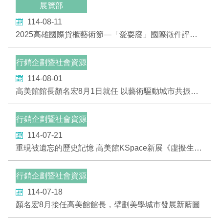
展覽部
2019 奔‧月—劉國松
114-08-11
2025高雄國際貨櫃藝術節—「愛耍廢」國際徵件評審結果公佈
行銷企劃暨社會資源
部
114-08-01
高美館館長顏名宏8月1日就任 以藝術驅動城市共振，打造通往世界的文化節點
行銷企劃暨社會資源
部
114-07-21
重現被遺忘的歷史記憶 高美館KSpace新展《虛擬生肉：如何重構被抹滅的台灣越南難民營》登場
行銷企劃暨社會資源
部
114-07-18
顏名宏8月接任高美館館長，擘劃美學城市發展新藍圖