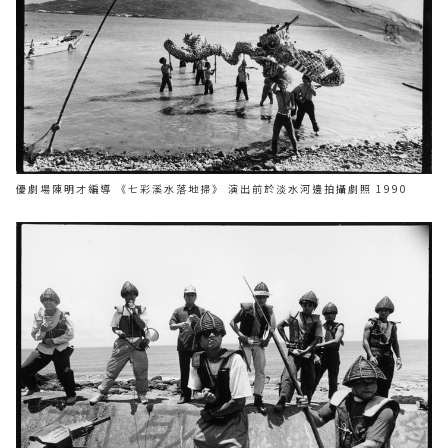
優劇場陳明才編導 《七彩溪水落地掃》 演出前於淡水河邊拍攝劇照 1990