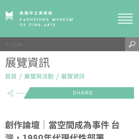
網站導覽
最新訊息
展覽資訊
參觀資訊
展覽與活動
首頁
參觀須知
展覽與活動
展覽資訊
share
典藏與研究
環境介紹
展覽資訊
開館時間
線上藝廊
導覽及服務
活動資訊
典藏
參觀票價與須知
高美館
關於我們
藝術之旅
徵件辦法
研究資源
藝術閱聽
交通資訊
兒童美術館
高美館
典藏查詢
創作論壇｜當空間成為事件 台
灣，1980年代現代性部署
研究出版
線上展覽
高美館
藝術生態園區
兒童美術館
高美書屋
精選典藏
藝術認證 / 百夜默讀 / 高雄ART青
雄雄藝見你│Podcast