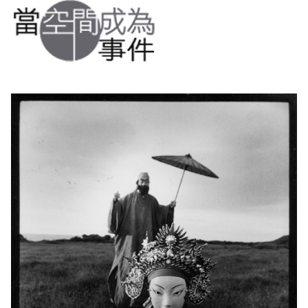
2019 奔‧月—劉國松