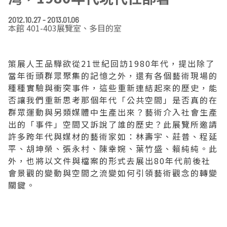
EN
TW
線上學習
AR/VR體驗
兒童美術館
無障礙服務專區
三秌茶屋
典藏圖檔申請
南島當代記憶工程
系列出版
時代之聲│Podcasts
珍珠—南方視野的女性藝術
關於高美館/年報
2012.10.27 - 2013.01.06
本館 401-403展覽室、多目的室
線上學習資源
藝術生態園區
易讀手冊
Pasadena
視覺藝術影像資料庫
線上書
典藏賞析│Podcasts
多元史觀特藏室二部曲：南方作為衝撞之所
寓懷的行板：劉生容研究展
關於館長
關於兒童美術館
策展人王品驊欲從21世紀回訪1980年代，提出除了
高美之友
Pinkoi 電商平台
視覺影像資料庫│影音紀錄
流於形式—梁任宏個展(1999-2024)
來自大地的祝福— 2019-2020典藏捐贈展
相遇在南方 - 教/學包
組織職掌
當年街頭群眾聚集的記憶之外，還有各個藝術現場的
種種實驗與衝突事件，這些重新連結起來的歷史，能
藝術認證│高美館館刊
透景線：實境的疊隱與擴張
感知棲所— 關鍵典藏2019-2020
美術資源教室-手作課程
規劃傳承
美術館會員
否讓我們重新思考那個年代「公共空間」是否真的在
群眾運動與另類媒體中生產出來？藝術介入社會生產
百夜藝術默讀│典藏閱讀
民・間
南方作為相遇之所
藝術遊戲號
高美館大事記
合作夥伴
出的「事件」空間又訴說了誰的歷史？此展覽所邀請
許多跨年代與媒材的藝術家如：林壽宇、莊普、程延
南島當代記憶工程│資料庫
2022高雄獎
感動兔 高美特展
畫想想‧想畫畫
平、胡坤榮、張永村、陳幸婉、葉竹盛、賴純純。此
外，也將以文件與檔案的形式去展出80年代前後社
典藏3D手上Run
2021 TAKAO．台客．南方HUE：李俊賢
感動虎 高美特展
尋寶高雄 - 校園推廣教材
會景觀的變動與空間之流變如何引領藝術觀念的轉變
關鍵。
2021高雄獎
感動牛 高美特展
南方作為相遇之所
感動鼠 高美特展