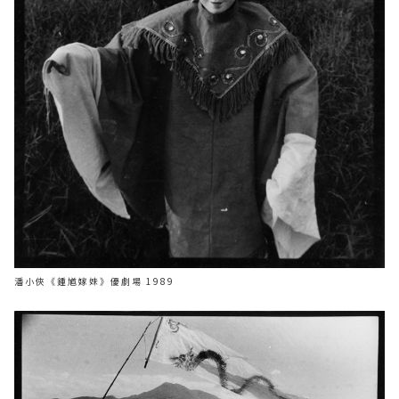
潘小俠《鍾馗嫁妹》優劇場 1989