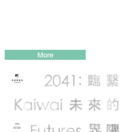
2019 奔‧月—劉國松