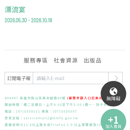
漂流宴
2026.05.30 - 2026.10.18
服務專區
社會資源
出版品
訂閱電子報
無障礙
804407 高雄市鼓山區美術館路80號
(展覽參觀入口近美術東二路)
開放時間：週二至週日，上午9:30至下午5:30 (週一、除夕休館)
電話：(07)5550331 傳真：(07)5550307
意見信箱：
servicemail2@kmfa.gov.tw
建議使用IE11.0以上版本或FireFox 2.0 以上瀏覽器及1024x768之解
加入會員