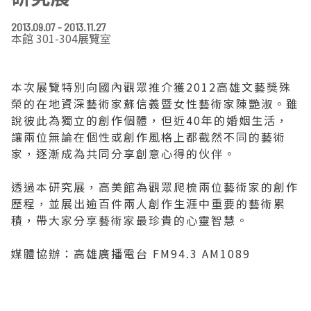
EN
TW
線上學習
AR/VR體驗
兒童美術館
無障礙服務專區
三秌茶屋
典藏圖檔申請
南島當代記憶工程
系列出版
時代之聲│Podcasts
珍珠—南方視野的女性藝術
關於高美館/年報
2013.09.07 - 2013.11.27
本館 301-304展覽室
線上學習資源
藝術生態園區
易讀手冊
Pasadena
視覺藝術影像資料庫
線上書
典藏賞析│Podcasts
多元史觀特藏室二部曲：南方作為衝撞之所
寓懷的行板：劉生容研究展
關於館長
關於兒童美術館
本次展覽特別向國內觀眾推介獲2012高雄文藝獎殊
高美之友
Pinkoi 電商平台
視覺影像資料庫│影音紀錄
流於形式—梁任宏個展(1999-2024)
來自大地的祝福— 2019-2020典藏捐贈展
相遇在南方 - 教/學包
組織職掌
榮的在地資深藝術家蘇信義暨女性藝術家陳艷淑。雖
說彼此為獨立的創作個體，但近40年的婚姻生活，
藝術認證│高美館館刊
透景線：實境的疊隱與擴張
感知棲所— 關鍵典藏2019-2020
美術資源教室-手作課程
規劃傳承
美術館會員
讓兩位無論在個性或創作風格上都截然不同的藝術
家，逐漸成為共同分享創意心得的伙伴。
百夜藝術默讀│典藏閱讀
民・間
南方作為相遇之所
藝術遊戲號
高美館大事記
合作夥伴
透過本研究展，高美館為觀眾爬梳兩位藝術家的創作
南島當代記憶工程│資料庫
2022高雄獎
感動兔 高美特展
畫想想‧想畫畫
歷程，並展出逾百件兩人創作生涯中重要的藝術累
積，帶大家分享藝術家最珍貴的心靈智慧。
典藏3D手上Run
2021 TAKAO．台客．南方HUE：李俊賢
感動虎 高美特展
尋寶高雄 - 校園推廣教材
媒體協辦：高雄廣播電台 FM94.3 AM1089
2021高雄獎
感動牛 高美特展
南方作為相遇之所
感動鼠 高美特展