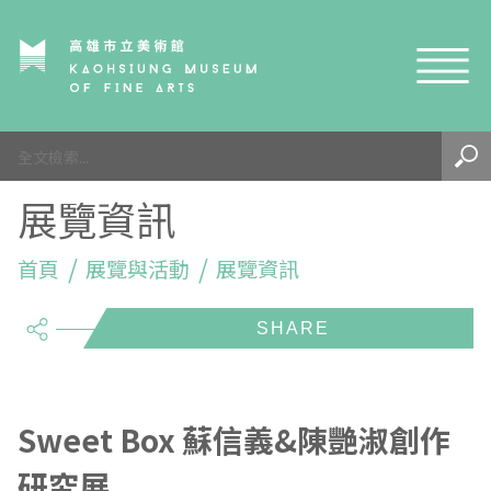
網站導覽
最新訊息
展覽資訊
參觀資訊
展覽與活動
首頁
參觀須知
展覽與活動
展覽資訊
share
典藏與研究
環境介紹
展覽資訊
開館時間
線上藝廊
導覽及服務
活動資訊
典藏
參觀票價與須知
高美館
關於我們
藝術之旅
徵件辦法
研究資源
藝術閱聽
交通資訊
兒童美術館
高美館
典藏查詢
Sweet Box 蘇信義&陳艷淑創作
研究展
研究出版
線上展覽
高美館
藝術生態園區
兒童美術館
高美書屋
精選典藏
藝術認證 / 百夜默讀 / 高雄ART青
雄雄藝見你│Podcast