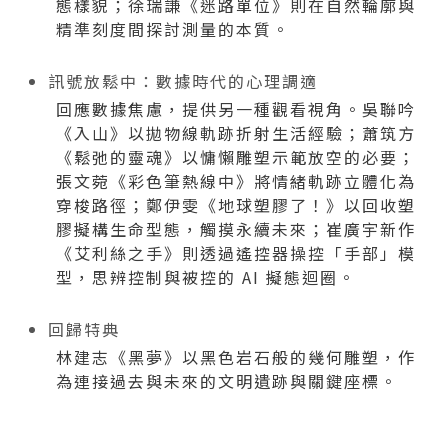
態樣貌；徐瑞謙《迷路單位》則在自然輪廓與
精準刻度間探討測量的本質。
訊號放鬆中：數據時代的心理調適
回應數據焦慮，提供另一種觀看視角。吳聯吟
《入山》以拋物線軌跡折射生活經驗；蕭筑方
《鬆弛的靈魂》以慵懶雕塑示範放空的必要；
張文菀《彩色筆熱線中》將情緒軌跡立體化為
穿梭路徑；鄭伊雯《地球塑膠了！》以回收塑
膠擬構生命型態，觸摸永續未來；崔廣宇新作
《艾利絲之手》則透過遙控器操控「手部」模
型，思辨控制與被控的 AI 擬態迴圈。
回歸特典
林建志《黑夢》以黑色岩石般的幾何雕塑，作
為連接過去與未來的文明遺跡與關鍵座標。