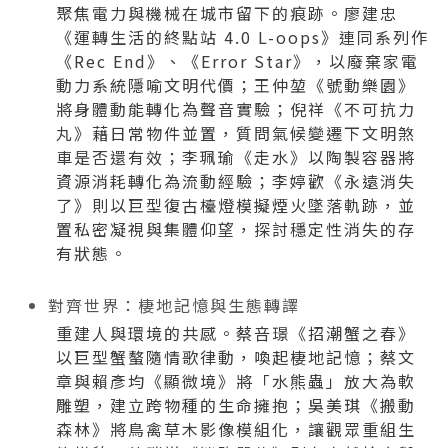
聚焦電力與機械在城市留下的痕跡。廖建忠
《運轉生活的終點站 4.0 L-oops》連同系列作
《Rec End》、《Error Star》，以廢棄家電
動力系統隱喻文明代價；王仲堃《號動樂園》
將身體動能轉化為聲音實驗；倪祥《不可抗力
丸》藉日常物件並置，質問氣候變遷下文明煞
車是否還有效；李珮瑜《走水》以陶製容器將
資源消耗轉化為流動經驗；李婷歡《永遠消失
了》則以巨型復古檯燈模擬煙火墜落軌跡，並
置私密凝視與集體仰望，探討穩定性消失的存
有狀態。
對齊世界：棲地記憶與生態轉譯
重建人與環境的共感。蔡咅璟《招潮蟹之春》
以巨型蟹螯隨情歌律動，喚起棲地記憶；蔡文
章與賴彥均《顯微境》將「水熊蟲」放大為軟
雕塑，建立跨物種的生命擁抱；吳美琪《搬動
森林》將鳥禽草木影像模組化，讓觀眾重組生