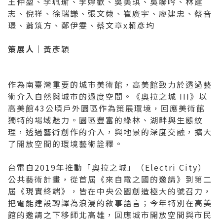
王仲堃、李珮瑜、李婷歡、吳美琪、吳聯吟、林建
志、倪祥、徐瑞謙、張文菀、崔廣宇、廖建忠、蔡咅
2019 奔‧月—劉國松
璟、蕭筑方、鄭伊雯、蔡文章x賴彥均
策展人｜
黃彥穎
作為南臺灣重要的城市美術館，高美館致力於透過藝
術介入自然與城市的過度空間。《奧拉之城 III》以
高美館43公頃戶外園區作為策展環境，回應美術館
獨特的場域魅力。園區豐富的綠林、湖畔與生態紋
理，透過藝術創作的介入，與地景的深度交融，擴大
了開放空間的環境藝術詮釋。
台電自2019年推動「奧拉之城」（Electri City）
公共藝術計畫，從首屆《來自電之國的邀請》到第二
屆《現實終端》，皆在中央公園創造極大的號召力，
把電能建設轉譯為浪漫的敘事語言；今年特別在高美
館的邀請之下移師北高雄，回應城市開放空間與市民