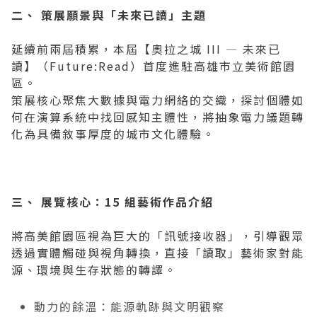
二、
策展願景與「未來已讀」主題
延續前兩屆積累，本屆【奧拉之城 III — 未來已
讀】（Future:Read）首度進駐高雄市立美術館園
區。
策展核心聚焦大數據與電力網絡的交織，探討個體如
何在演算系統中找回感知主體性，將抽象電力議題轉
化為具備敘事厚度的城市文化體驗。
三、 展覽核心：15 組藝術作品介紹
將高美館園區視為巨大的「訊號接收器」，引導觀眾
透過實體觸碰與視角轉換，直接「讀取」藝術家對能
源、環境與生存狀態的轉譯。
動力的餘溫：能源軌跡與文明觀察