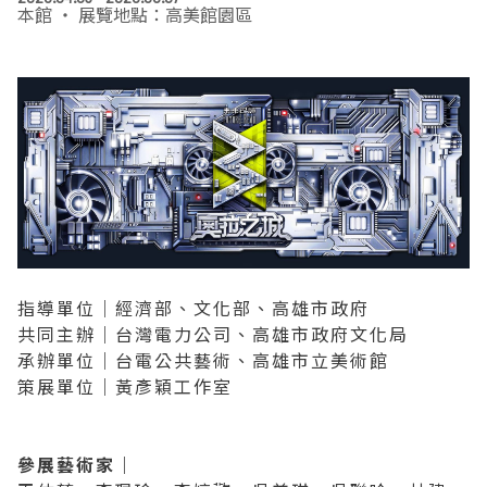
本館 ‧ 展覽地點：高美館園區
EN
TW
線上學習
AR/VR體驗
兒童美術館
無障礙服務專區
三秌茶屋
典藏圖檔申請
南島當代記憶工程
系列出版
時代之聲│Podcasts
珍珠—南方視野的女性藝術
關於高美館/年報
線上學習資源
藝術生態園區
易讀手冊
Pasadena
視覺藝術影像資料庫
線上書
典藏賞析│Podcasts
多元史觀特藏室二部曲：南方作為衝撞之所
寓懷的行板：劉生容研究展
關於館長
關於兒童美術館
高美之友
Pinkoi 電商平台
視覺影像資料庫│影音紀錄
流於形式—梁任宏個展(1999-2024)
來自大地的祝福— 2019-2020典藏捐贈展
相遇在南方 - 教/學包
組織職掌
藝術認證│高美館館刊
透景線：實境的疊隱與擴張
感知棲所— 關鍵典藏2019-2020
美術資源教室-手作課程
規劃傳承
美術館會員
百夜藝術默讀│典藏閱讀
民・間
南方作為相遇之所
藝術遊戲號
高美館大事記
合作夥伴
指導單位｜經濟部、文化部、高雄市政府
南島當代記憶工程│資料庫
2022高雄獎
感動兔 高美特展
畫想想‧想畫畫
共同主辦｜台灣電力公司、高雄市政府文化局
承辦單位｜台電公共藝術、高雄市立美術館
典藏3D手上Run
2021 TAKAO．台客．南方HUE：李俊賢
感動虎 高美特展
尋寶高雄 - 校園推廣教材
策展單位｜黃彥穎工作室
2021高雄獎
感動牛 高美特展
參展藝術家｜
南方作為相遇之所
感動鼠 高美特展