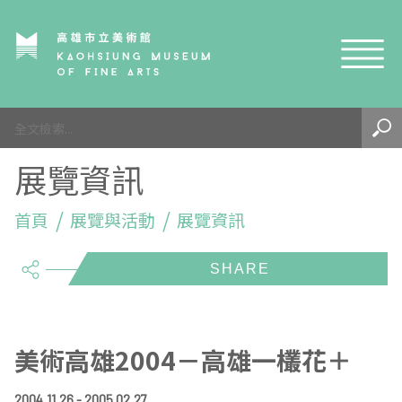
網站導覽
最新訊息
展覽資訊
參觀資訊
展覽與活動
首頁
參觀須知
展覽與活動
展覽資訊
share
典藏與研究
環境介紹
展覽資訊
開館時間
線上藝廊
導覽及服務
活動資訊
典藏
參觀票價與須知
高美館
關於我們
藝術之旅
徵件辦法
研究資源
藝術閱聽
交通資訊
兒童美術館
高美館
典藏查詢
美術高雄2004－高雄一欉花＋
研究出版
線上展覽
高美館
藝術生態園區
兒童美術館
高美書屋
精選典藏
藝術認證 / 百夜默讀 / 高雄ART青
雄雄藝見你│Podcast
2004.11.26 - 2005.02.27