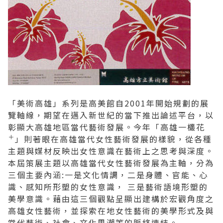
2019 奔‧月—劉國松
「美術高雄」系列是高美館自2001年開始規劃的展
覽軸線，期望在邁入新世紀的當下推出論述平台，以
彰顯大高雄地區當代藝術發展。今年「高雄一欉花
＋
」
則著眼在高雄當代女性藝術發展的樣貌，從各種
主題與媒材反映出女性意識在藝術上之思考與深度。
本屆策展主題以高雄當代女性藝術發展為主軸，分為
三個主要內涵:一是文化情調，二是身體、官能、心
識、感知所形塑的女性意識， 三是藝術語境形塑的
美學意識。藉由這三個觀點呈顯出建構於宏觀角度之
高雄女性藝術，並探索在地女性藝術的美學形式及與
當代藝術、社會、文化思潮等的脈絡連結。