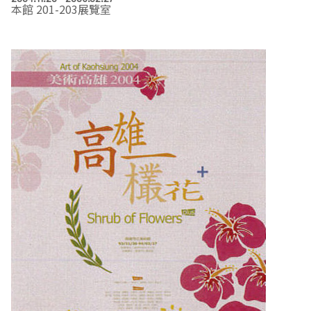
本館 201-203展覽室
EN
TW
線上學習
AR/VR體驗
兒童美術館
無障礙服務專區
三秌茶屋
典藏圖檔申請
南島當代記憶工程
系列出版
時代之聲│Podcasts
珍珠—南方視野的女性藝術
關於高美館/年報
線上學習資源
藝術生態園區
易讀手冊
Pasadena
視覺藝術影像資料庫
線上書
典藏賞析│Podcasts
多元史觀特藏室二部曲：南方作為衝撞之所
寓懷的行板：劉生容研究展
關於館長
關於兒童美術館
高美之友
Pinkoi 電商平台
視覺影像資料庫│影音紀錄
流於形式—梁任宏個展(1999-2024)
來自大地的祝福— 2019-2020典藏捐贈展
相遇在南方 - 教/學包
組織職掌
藝術認證│高美館館刊
透景線：實境的疊隱與擴張
感知棲所— 關鍵典藏2019-2020
美術資源教室-手作課程
規劃傳承
美術館會員
百夜藝術默讀│典藏閱讀
民・間
南方作為相遇之所
藝術遊戲號
高美館大事記
合作夥伴
南島當代記憶工程│資料庫
2022高雄獎
感動兔 高美特展
畫想想‧想畫畫
典藏3D手上Run
2021 TAKAO．台客．南方HUE：李俊賢
感動虎 高美特展
尋寶高雄 - 校園推廣教材
2021高雄獎
感動牛 高美特展
南方作為相遇之所
感動鼠 高美特展