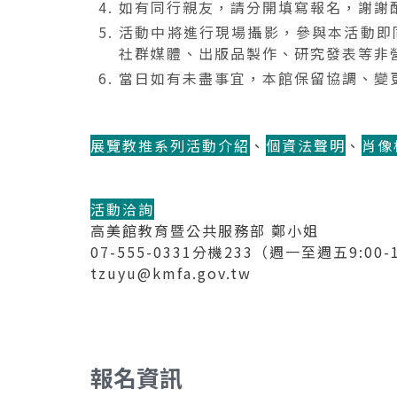
如有同行親友，請分開填寫報名，謝謝
活動中將進行現場攝影，參與本活動即
社群媒體、出版品製作、研究發表等非
當日如有未盡事宜，本館保留協調、變
展覽教推系列活動介紹
、
個資法聲明
、
肖像
活動洽詢
高美館教育暨公共服務部 鄭小姐
07-555-0331分機233（週一至週五9:00-12
tzuyu@kmfa.gov.tw
報名資訊