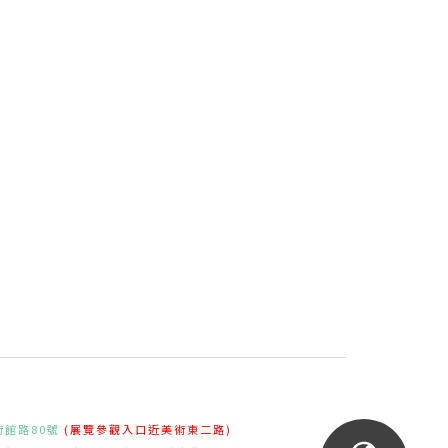
術館路80號
(展覽參觀入口近美術東二路)