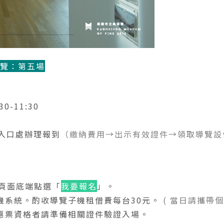
導覽：第五場
0-11:30
覽入口處辦理報到
（繳納費用→出示有效證件→領取導覽設
頁面底端點選「
我要報名
」。
機系統。酌收導覽子機租借費每台30元。
( 當日請攜帶
惠票資格者請準備相關證件驗證入場。