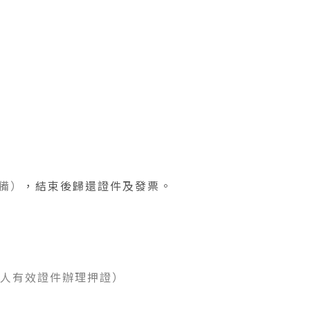
備）
，結束後歸還證件及發票。
個人有效證件辦理押證）