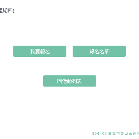
(星期四)
我要報名
報名名單
回活動列表
804407 高雄市鼓山區美