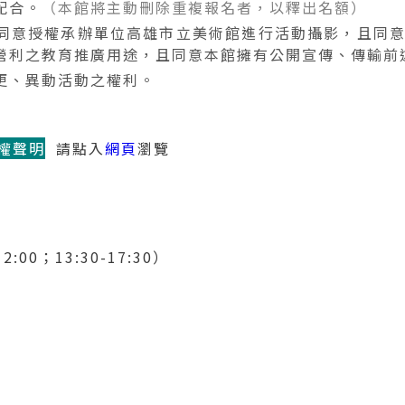
配合。
（本館將主動刪除重複報名者，以釋出名額）
同意授權承辦單位高雄市立美術館進行活動攝影，且同
營利之教育推廣用途，且同意本館擁有公開宣傳、傳輸前
更、異動活動之權利。
權聲明
請點入
網頁
瀏覽
:00；13:30-17:30）