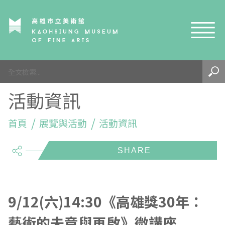
網站導覽
最新訊息
活動資訊
參觀資訊
展覽與活動
首頁
參觀須知
展覽與活動
活動資訊
share
典藏與研究
環境介紹
展覽資訊
開館時間
線上藝廊
導覽及服務
活動資訊
典藏
參觀票價與須知
高美館
關於我們
藝術之旅
徵件辦法
研究資源
藝術閱聽
交通資訊
兒童美術館
高美館
典藏查詢
9/12(六)14:30《高雄獎30年：
藝術的未竟與再啟》微講座
研究出版
線上展覽
高美館
藝術生態園區
兒童美術館
高美書屋
精選典藏
藝術認證 / 百夜默讀 / 高雄ART青
雄雄藝見你│Podcast