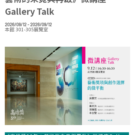
EN
TW
Gallery Talk
線上學習
AR/VR體驗
兒童美術館
無障礙服務專區
三秌茶屋
典藏圖檔申請
南島當代記憶工程
系列出版
時代之聲│Podcasts
珍珠—南方視野的女性藝術
關於高美館/年報
2026/09/12 - 2026/09/12
線上學習資源
藝術生態園區
易讀手冊
Pasadena
視覺藝術影像資料庫
線上書
典藏賞析│Podcasts
多元史觀特藏室二部曲：南方作為衝撞之所
寓懷的行板：劉生容研究展
關於館長
關於兒童美術館
本館 301-305展覽室
高美之友
Pinkoi 電商平台
視覺影像資料庫│影音紀錄
流於形式—梁任宏個展(1999-2024)
來自大地的祝福— 2019-2020典藏捐贈展
相遇在南方 - 教/學包
組織職掌
藝術認證│高美館館刊
透景線：實境的疊隱與擴張
感知棲所— 關鍵典藏2019-2020
美術資源教室-手作課程
規劃傳承
美術館會員
百夜藝術默讀│典藏閱讀
民・間
南方作為相遇之所
藝術遊戲號
高美館大事記
合作夥伴
南島當代記憶工程│資料庫
2022高雄獎
感動兔 高美特展
畫想想‧想畫畫
典藏3D手上Run
2021 TAKAO．台客．南方HUE：李俊賢
感動虎 高美特展
尋寶高雄 - 校園推廣教材
2021高雄獎
感動牛 高美特展
南方作為相遇之所
感動鼠 高美特展