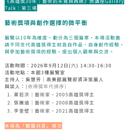
《高雄獎30年：藝術的未竟與再啟》微講座Gallery
Talk：第三場
2019 奔‧月—劉國松
藝術獎項與創作選擇的微平衡
展覽以10年為維度，劃分為三個篇章，本場活動邀
請不同世代高雄獎得主就各自作品、自身創作經驗，
與參加藝術獎項的經驗，提出個人觀察與交流。
活動時間：2026年9月12日(六) 14:30-16:30
活動地點：本館3樓展覽室
主持人：吳慧芳｜高美館展覽部資深策展人
與談人：
(依得獎年代排序）
黨若洪
｜
藝術家、2005高雄獎得主
張騰遠
｜
藝術家、2008高雄獎得主
李奎壁
｜
藝術家、2021高雄獎得主
本場為「聽聾共賞」場次