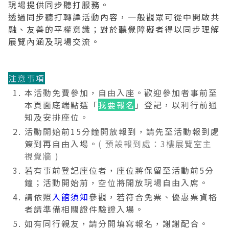
現場提供同步聽打服務。
透過同步聽打轉譯活動內容，一般觀眾可從中開啟共
融、友善的平權意識；對於聽覺障礙者得以同步理解
展覽內涵及現場交流。
注意事項
本活動免費參加，自由入座。歡迎參加者事前至
本頁面底端點選「
我要報名
」登記，以利行前通
知及安排座位。
活動開始前15分鐘開放報到，請先至活動報到處
簽到再自由入場。
( 預設報到處：3樓展覽室主
視覺牆 )
若有事前登記座位者，座位將保留至活動前5分
鐘；活動開始前，
空位將開放現場自由入席。
請依照
入館須知
參觀，若符合免票、優惠票資格
者請準備相關證件驗證入場。
如有同行親友，請分開填寫報名，謝謝配合。