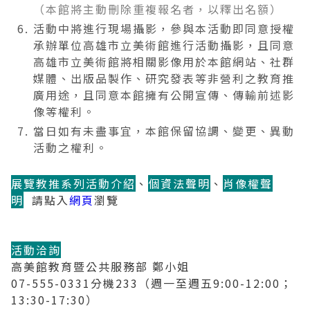
（本館將主動刪除重複報名者，以釋出名額）
活動中將進行現場攝影，參與本活動即同意授權
承辦單位高雄市立美術館進行活動攝影，且同意
高雄市立美術館將相關影像用於本館網站、社群
媒體、出版品製作、研究發表等非營利之教育推
廣用途，且同意本館擁有公開宣傳、傳輸前述影
像等權利。
當日如有未盡事宜，本館保留協調、變更、異動
活動之權利。
展覽教推系列活動介紹
、
個資法聲明
、
肖像權聲
明
請點入
網頁
瀏覽
活動洽詢
高美館教育暨公共服務部 鄭小姐
07-555-0331分機233（週一至週五9:00-12:00；
13:30-17:30）