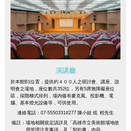
EN
TW
線上學習
AR/VR體驗
兒童美術館
無障礙服務專區
三秌茶屋
典藏圖檔申請
南島當代記憶工程
系列出版
時代之聲│Podcasts
珍珠—南方視野的女性藝術
關於高美館/年報
線上學習資源
藝術生態園區
易讀手冊
Pasadena
視覺藝術影像資料庫
線上書
典藏賞析│Podcasts
多元史觀特藏室二部曲：南方作為衝撞之所
寓懷的行板：劉生容研究展
關於館長
關於兒童美術館
高美之友
Pinkoi 電商平台
視覺影像資料庫│影音紀錄
流於形式—梁任宏個展(1999-2024)
來自大地的祝福— 2019-2020典藏捐贈展
相遇在南方 - 教/學包
組織職掌
藝術認證│高美館館刊
透景線：實境的疊隱與擴張
感知棲所— 關鍵典藏2019-2020
美術資源教室-手作課程
規劃傳承
美術館會員
百夜藝術默讀│典藏閱讀
民・間
南方作為相遇之所
藝術遊戲號
高美館大事記
合作夥伴
演講廳
於本館B1位置，提供約４００人之研討會、講座、說
南島當代記憶工程│資料庫
2022高雄獎
感動兔 高美特展
畫想想‧想畫畫
明會之場地，座位數共352位，另有5席無障礙座位
區，採階梯式排列，場內備有麥克風、投影機、電
典藏3D手上Run
2021 TAKAO．台客．南方HUE：李俊賢
感動虎 高美特展
尋寶高雄 - 校園推廣教材
腦、基本燈光設備等，可供使用。
2021高雄獎
感動牛 高美特展
連絡電話：07-5550331#277 陳小姐 或 程先生
備註：場地相關規定請詳見「高雄市立美術館場地使
南方作為相遇之所
感動鼠 高美特展
用管理注意事項」及「契約書」內容。