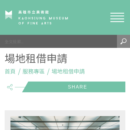
網站導覽
最新訊息
場地租借申請
參觀資訊
展覽與活動
首頁
參觀須知
服務專區
場地租借申請
share
典藏與研究
環境介紹
展覽資訊
開館時間
線上藝廊
導覽及服務
活動資訊
典藏
參觀票價與須知
高美館
關於我們
藝術之旅
徵件辦法
研究資源
藝術閱聽
交通資訊
兒童美術館
高美館
典藏查詢
研究出版
線上展覽
高美館
藝術生態園區
兒童美術館
高美書屋
精選典藏
藝術認證 / 百夜默讀 / 高雄ART青
雄雄藝見你│Podcast