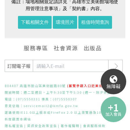
備註：場地相關規定請詳見「高雄市立美術館場地使
用管理注意事項」及「契約書」內容。
下載相關文件
環境照片
租借時間查詢
服務專區
社會資源
出版品
訂閱電子報
無障礙
804407 高雄市鼓山區美術館路80號
(展覽參觀入口近美術東二路)
開放時間：週二至週日，上午9:30至下午5:30 (週一、除夕休館)
電話：(07)5550331 傳真：(07)5550307
意見信箱：
servicemail2@kmfa.gov.tw
建議使用IE11.0以上版本或FireFox 2.0 以上瀏覽器及1024x768之解
加入會員
析度觀賞本網站
隱私權宣告
資訊安全政策宣告
著作權聲明
會員服務條款