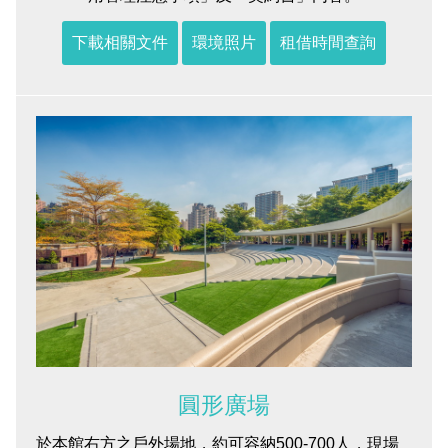
2019 奔‧月—劉國松
下載相關文件
環境照片
租借時間查詢
圓形廣場
於本館右方之戶外場地，約可容納500-700人，現場