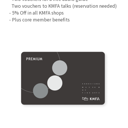
Two vouchers to KMFA talks (reservation needed)
- 5% Off in all KMFA shops
- Plus core member benefits