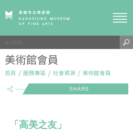
網站導覽
最新訊息
美術館會員
參觀資訊
展覽與活動
首頁
參觀須知
服務專區
社會資源
美術館會員
share
典藏與研究
環境介紹
展覽資訊
開館時間
線上藝廊
導覽及服務
活動資訊
典藏
參觀票價與須知
高美館
關於我們
藝術之旅
徵件辦法
研究資源
藝術閱聽
交通資訊
兒童美術館
高美館
典藏查詢
「高美之友」
研究出版
線上展覽
高美館
藝術生態園區
兒童美術館
高美書屋
精選典藏
藝術認證 / 百夜默讀 / 高雄ART青
雄雄藝見你│Podcast