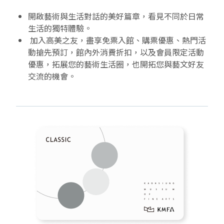
EN
TW
開啟藝術與生活對話的美好篇章，看見不同於日常
線上學習
AR/VR體驗
兒童美術館
無障礙服務專區
三秌茶屋
典藏圖檔申請
南島當代記憶工程
系列出版
時代之聲│Podcasts
珍珠—南方視野的女性藝術
關於高美館/年報
生活的獨特體驗。
加入高美之友，盡享免票入館、購票優惠、熱門活
線上學習資源
藝術生態園區
易讀手冊
Pasadena
視覺藝術影像資料庫
線上書
典藏賞析│Podcasts
多元史觀特藏室二部曲：南方作為衝撞之所
寓懷的行板：劉生容研究展
關於館長
關於兒童美術館
動搶先預訂，館內外消費折扣，以及會員限定活動
優惠，拓展您的藝術生活圈，也開拓您與藝文好友
高美之友
Pinkoi 電商平台
視覺影像資料庫│影音紀錄
流於形式—梁任宏個展(1999-2024)
來自大地的祝福— 2019-2020典藏捐贈展
相遇在南方 - 教/學包
組織職掌
交流的機會。
藝術認證│高美館館刊
透景線：實境的疊隱與擴張
感知棲所— 關鍵典藏2019-2020
美術資源教室-手作課程
規劃傳承
美術館會員
百夜藝術默讀│典藏閱讀
民・間
南方作為相遇之所
藝術遊戲號
高美館大事記
合作夥伴
南島當代記憶工程│資料庫
2022高雄獎
感動兔 高美特展
畫想想‧想畫畫
典藏3D手上Run
2021 TAKAO．台客．南方HUE：李俊賢
感動虎 高美特展
尋寶高雄 - 校園推廣教材
2021高雄獎
感動牛 高美特展
南方作為相遇之所
感動鼠 高美特展