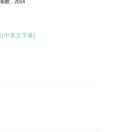
館，2014
(中英文字幕)
而發的詩作。
行。我們只能透過詩句與聲音，再次懷想其風骨和
雪花、陳坤崙、鍾順文、王希成、林鳳珠、陳秋