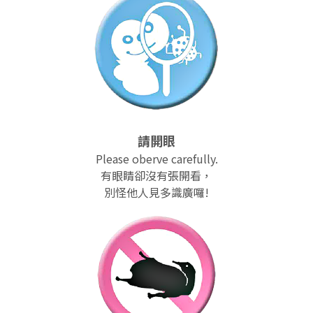
EN
TW
線上學習
AR/VR體驗
兒童美術館
無障礙服務專區
三秌茶屋
典藏圖檔申請
南島當代記憶工程
系列出版
時代之聲│Podcasts
珍珠—南方視野的女性藝術
關於高美館/年報
線上學習資源
藝術生態園區
易讀手冊
Pasadena
視覺藝術影像資料庫
線上書
典藏賞析│Podcasts
多元史觀特藏室二部曲：南方作為衝撞之所
寓懷的行板：劉生容研究展
關於館長
關於兒童美術館
高美之友
Pinkoi 電商平台
視覺影像資料庫│影音紀錄
流於形式—梁任宏個展(1999-2024)
來自大地的祝福— 2019-2020典藏捐贈展
相遇在南方 - 教/學包
組織職掌
藝術認證│高美館館刊
透景線：實境的疊隱與擴張
感知棲所— 關鍵典藏2019-2020
美術資源教室-手作課程
規劃傳承
美術館會員
請開眼
Please oberve carefully.
百夜藝術默讀│典藏閱讀
民・間
南方作為相遇之所
藝術遊戲號
高美館大事記
合作夥伴
有眼睛卻沒有張開看，
別怪他人見多識廣囉!
南島當代記憶工程│資料庫
2022高雄獎
感動兔 高美特展
畫想想‧想畫畫
典藏3D手上Run
2021 TAKAO．台客．南方HUE：李俊賢
感動虎 高美特展
尋寶高雄 - 校園推廣教材
2021高雄獎
感動牛 高美特展
南方作為相遇之所
感動鼠 高美特展