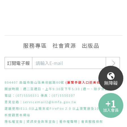
服務專區
社會資源
出版品
訂閱電子報
無障礙
804407 高雄市鼓山區美術館路80號
(展覽參觀入口近美術東二路)
開放時間：週二至週日，上午9:30至下午5:30 (週一、除夕休館)
電話：(07)5550331 傳真：(07)5550307
意見信箱：
servicemail2@kmfa.gov.tw
建議使用IE11.0以上版本或FireFox 2.0 以上瀏覽器及1024x768之解
加入會員
析度觀賞本網站
隱私權宣告
資訊安全政策宣告
著作權聲明
會員服務條款