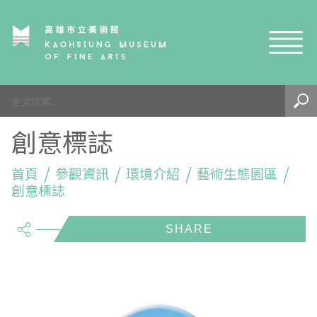
網站導覽
最新訊息
創意標誌
參觀資訊
展覽與活動
首頁
參觀須知
參觀資訊
環境介紹
藝術生態園區
創意標誌
典藏與研究
環境介紹
展覽資訊
開館時間
share
線上藝廊
導覽及服務
活動資訊
典藏
參觀票價與須知
高美館
關於我們
藝術之旅
徵件辦法
研究資源
藝術閱聽
交通資訊
兒童美術館
高美館
典藏查詢
研究出版
線上展覽
高美館
藝術生態園區
兒童美術館
高美書屋
精選典藏
藝術認證 / 百夜默讀 / 高雄ART青
雄雄藝見你│Podcast