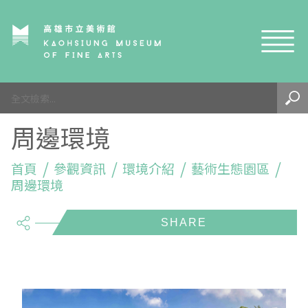
網站導覽
最新訊息
周邊環境
參觀資訊
展覽與活動
首頁
參觀須知
參觀資訊
環境介紹
藝術生態園區
周邊環境
典藏與研究
環境介紹
展覽資訊
開館時間
share
線上藝廊
導覽及服務
活動資訊
典藏
參觀票價與須知
高美館
關於我們
藝術之旅
徵件辦法
研究資源
藝術閱聽
交通資訊
兒童美術館
高美館
典藏查詢
研究出版
線上展覽
高美館
藝術生態園區
兒童美術館
高美書屋
精選典藏
藝術認證 / 百夜默讀 / 高雄ART青
雄雄藝見你│Podcast