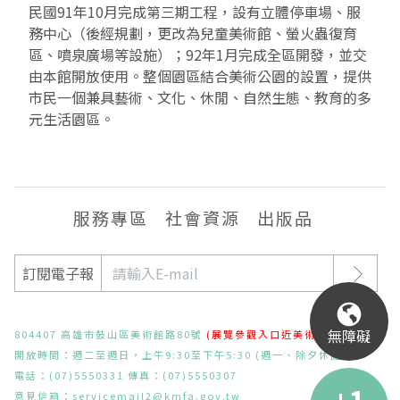
民國91年10月完成第三期工程，設有立體停車場、服
2019 奔‧月—劉國松
務中心（後經規劃，更改為兒童美術館、螢火蟲復育
區、噴泉廣場等設施）；92年1月完成全區開發，並交
由本館開放使用。整個園區結合美術公園的設置，提供
市民一個兼具藝術、文化、休閒、自然生態、教育的多
元生活園區。
服務專區
社會資源
出版品
訂閱電子報
無障礙
804407 高雄市鼓山區美術館路80號
(展覽參觀入口近美術東二路)
開放時間：週二至週日，上午9:30至下午5:30 (週一、除夕休館)
電話：(07)5550331 傳真：(07)5550307
意見信箱：
servicemail2@kmfa.gov.tw