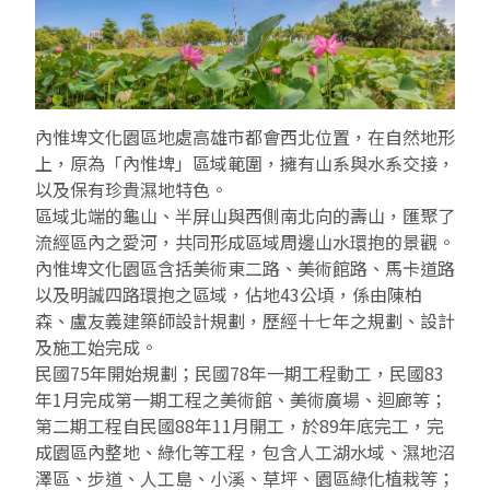
EN
TW
線上學習
AR/VR體驗
兒童美術館
無障礙服務專區
三秌茶屋
典藏圖檔申請
南島當代記憶工程
系列出版
時代之聲│Podcasts
珍珠—南方視野的女性藝術
關於高美館/年報
線上學習資源
藝術生態園區
易讀手冊
Pasadena
視覺藝術影像資料庫
線上書
典藏賞析│Podcasts
多元史觀特藏室二部曲：南方作為衝撞之所
寓懷的行板：劉生容研究展
關於館長
關於兒童美術館
內惟埤文化園區地處高雄市都會西北位置，在自然地形
高美之友
Pinkoi 電商平台
視覺影像資料庫│影音紀錄
流於形式—梁任宏個展(1999-2024)
來自大地的祝福— 2019-2020典藏捐贈展
相遇在南方 - 教/學包
組織職掌
上，原為「內惟埤」區域範圍，擁有山系與水系交接，
以及保有珍貴濕地特色。
藝術認證│高美館館刊
透景線：實境的疊隱與擴張
感知棲所— 關鍵典藏2019-2020
美術資源教室-手作課程
規劃傳承
美術館會員
區域北端的龜山、半屏山與西側南北向的壽山，匯聚了
流經區內之愛河，共同形成區域周邊山水環抱的景觀。
百夜藝術默讀│典藏閱讀
民・間
南方作為相遇之所
藝術遊戲號
高美館大事記
合作夥伴
內惟埤文化園區含括美術東二路、美術館路、馬卡道路
以及明誠四路環抱之區域，佔地43公頃，係由陳柏
南島當代記憶工程│資料庫
2022高雄獎
感動兔 高美特展
畫想想‧想畫畫
森、盧友義建築師設計規劃，歷經十七年之規劃、設計
及施工始完成。
典藏3D手上Run
2021 TAKAO．台客．南方HUE：李俊賢
感動虎 高美特展
尋寶高雄 - 校園推廣教材
民國75年開始規劃；民國78年一期工程動工，民國83
年1月完成第一期工程之美術館、美術廣場、迴廊等；
2021高雄獎
感動牛 高美特展
第二期工程自民國88年11月開工，於89年底完工，完
成園區內整地、綠化等工程，包含人工湖水域、濕地沼
南方作為相遇之所
感動鼠 高美特展
澤區、步道、人工島、小溪、草坪、園區綠化植栽等；