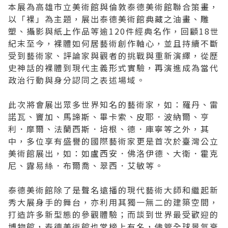
本展為高雄市立美術館與倫敦泰德美術館聯合策畫，
以「裸」為主題，展出泰德美術館典藏之油畫、雕
塑、攝影與紙上作品等逾120件經典名作，回顧18世
紀末至今，裸體如何居藝術創作軸心，並且持續不斷
受到藝術家、評論家與觀者的挑戰與重新演繹，從歷
史神話的裸體到現代主義形式實驗，再演進成為當代
政治行動與身分認同之表述場域。
此次將會展出眾多世界知名的藝術家，如：羅丹、雷
諾瓦、竇加、馬諦斯、畢卡索、皮耶．波納爾、亨
利．摩爾、法蘭西斯．培根、德．庫寧等之外，其
中，多位享有盛譽的國際藝術家更是首次於臺灣公立
美術館展出，如：如盧西安．佛洛伊德、大衛．霍克
尼、露易絲．布爾喬、翠西．艾敏等。
泰德美術館除了是聲名遠播的現代藝術大師和繼起新
秀大展身手的舞台，亦利用其獨一無二的建築空間，
打造許多新型態的參觀體驗；而談到世界最受歡迎的
博物館，泰德美術館也常榜上有名，儘管全球景氣衰