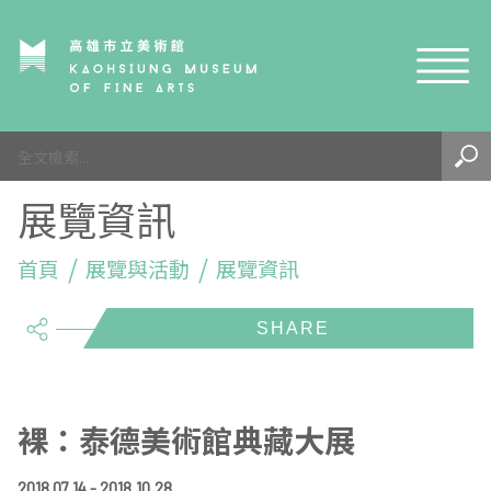
網站導覽
最新訊息
展覽資訊
參觀資訊
展覽與活動
首頁
參觀須知
展覽與活動
展覽資訊
share
典藏與研究
環境介紹
展覽資訊
開館時間
線上藝廊
導覽及服務
活動資訊
典藏
參觀票價與須知
高美館
關於我們
藝術之旅
徵件辦法
研究資源
藝術閱聽
交通資訊
兒童美術館
高美館
典藏查詢
裸：泰德美術館典藏大展
研究出版
線上展覽
高美館
藝術生態園區
兒童美術館
高美書屋
精選典藏
藝術認證 / 百夜默讀 / 高雄ART青
雄雄藝見你│Podcast
2018.07.14 - 2018.10.28