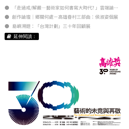
「走過戒/解嚴—藝術家如何書寫大時代? 」雲端論壇徵文活動（初審結果公告）
創作論壇｜鄉關何處－高雄眷村三部曲：侯淑姿個展
島嶼溯遊：「台灣計劃」三十年回顧展
延伸閱讀：