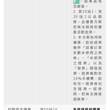
，由專員為
單
您處理。
2. 買10送1，買
20送2以此類
推，此優惠方案
恕無法與其他優
惠活動並用。
3. 本方案為特殊
優惠，如欲退票
需持「該筆訂單
全數未使用之票
券」、「未使用
之贈票」以及
「發票」辦理退
票，退票需酌收
10%手續費，如
有任一張票券包
含贈票一經使
用，恕無法辦理
退換票。
校園限定優惠
買50送10
為提供給校園更