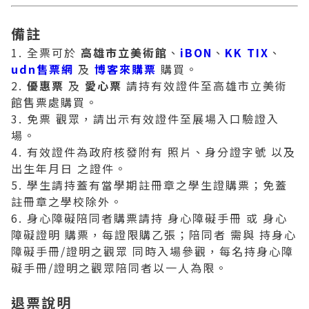
備註
1. 全票可於
高雄市立美術館
、
iBON
、
KK TIX
、
udn售票網
及
博客來購票
購買。
2.
優惠票
及
愛心票
請持有效證件至高雄市立美術
館售票處購買。
3. 免票 觀眾，請出示有效證件至展場入口驗證入
場。
4. 有效證件為政府核發附有 照片、身分證字號 以及
出生年月日 之證件。
5. 學生請持蓋有當學期註冊章之學生證購票；免蓋
註冊章之學校除外。
6. 身心障礙陪同者購票請持 身心障礙手冊 或 身心
障礙證明 購票，每證限購乙張；陪同者 需與 持身心
障礙手冊/證明之觀眾 同時入場參觀，每名持身心障
礙手冊/證明之觀眾陪同者以一人為限。
退票說明