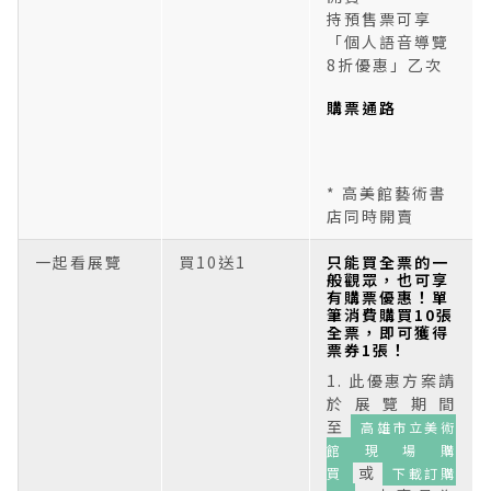
持預售票可享
「個人語音導覽
8折優惠」乙次
購票通路
* 高美館藝術書
店同時開賣
一起看展覽
買10送1
只能買全票的一
般觀眾，也可享
有購票優惠！單
筆消費購買10張
全票，即可獲得
票券1張！
1. 此優惠方案請
於展覽期間
至
高雄市立美術
館現場購
或
買
下載訂購