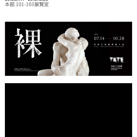
本館 101-103展覽室
EN
TW
線上學習
AR/VR體驗
兒童美術館
無障礙服務專區
三秌茶屋
典藏圖檔申請
南島當代記憶工程
系列出版
時代之聲│Podcasts
珍珠—南方視野的女性藝術
關於高美館/年報
線上學習資源
藝術生態園區
易讀手冊
Pasadena
視覺藝術影像資料庫
線上書
典藏賞析│Podcasts
多元史觀特藏室二部曲：南方作為衝撞之所
寓懷的行板：劉生容研究展
關於館長
關於兒童美術館
高美之友
Pinkoi 電商平台
視覺影像資料庫│影音紀錄
流於形式—梁任宏個展(1999-2024)
來自大地的祝福— 2019-2020典藏捐贈展
相遇在南方 - 教/學包
組織職掌
藝術認證│高美館館刊
透景線：實境的疊隱與擴張
感知棲所— 關鍵典藏2019-2020
美術資源教室-手作課程
規劃傳承
美術館會員
百夜藝術默讀│典藏閱讀
民・間
南方作為相遇之所
藝術遊戲號
高美館大事記
合作夥伴
南島當代記憶工程│資料庫
2022高雄獎
感動兔 高美特展
畫想想‧想畫畫
典藏3D手上Run
2021 TAKAO．台客．南方HUE：李俊賢
感動虎 高美特展
尋寶高雄 - 校園推廣教材
2021高雄獎
感動牛 高美特展
南方作為相遇之所
感動鼠 高美特展