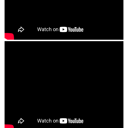
2019 奔‧月—劉國松