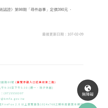
術認證》第98期「尋件啟事」定價390元
最後更新日期：107-02-09
術館路80號
(展覽參觀入口近美術東二路)
9:30至下午5:30 (週一、除夕休館)
無障礙
：(07)5550307
l2@kmfa.gov.tw
FireFox 2.0 以上瀏覽器及1024x768之解析度觀賞本網站