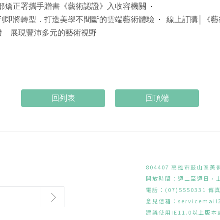
部矯正署攜手贈書《藝術認證》入收容機關
月刊即將轉型．打造美學不間斷的雲端藝術體驗
線上訂購│《藝
出發 展現豐沛多元的藝術視野
回頂端
804407 高雄市鼓山區美
開放時間：週二至週日，上午
電話：(07)5550331 傳真
意見信箱：
servicemai
建議使用IE11.0以上版本或