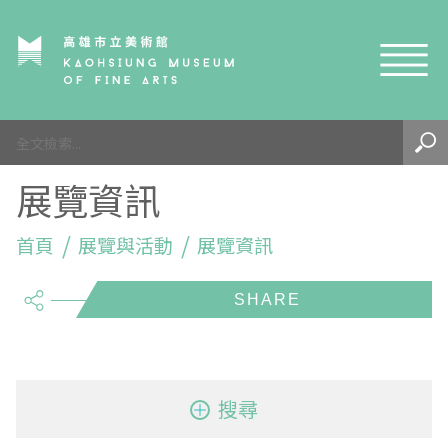
網站導覽
最新訊息
展覽資訊
參觀資訊
展覽與活動
首頁
參觀須知
展覽與活動
展覽資訊
share
典藏與研究
環境介紹
展覽資訊
開館時間
線上藝廊
導覽及服務
活動資訊
典藏
參觀票價與須知
高美館
關於我們
藝術之旅
徵件辦法
研究資源
藝術閱聽
交通資訊
兒童美術館
高美館
典藏查詢
搜尋
研究出版
線上展覽
高美館
藝術生態園區
兒童美術館
高美書屋
精選典藏
藝術認證 / 百夜默讀 / 高雄ART青
雄雄藝見你│Podcast