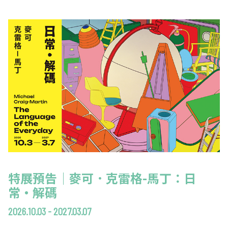
EN
TW
線上學習
AR/VR體驗
兒童美術館
無障礙服務專區
三秌茶屋
典藏圖檔申請
南島當代記憶工程
系列出版
時代之聲│Podcasts
珍珠—南方視野的女性藝術
關於高美館/年報
線上學習資源
藝術生態園區
易讀手冊
Pasadena
視覺藝術影像資料庫
線上書
典藏賞析│Podcasts
多元史觀特藏室二部曲：南方作為衝撞之所
寓懷的行板：劉生容研究展
關於館長
關於兒童美術館
高美之友
Pinkoi 電商平台
視覺影像資料庫│影音紀錄
流於形式—梁任宏個展(1999-2024)
來自大地的祝福— 2019-2020典藏捐贈展
相遇在南方 - 教/學包
組織職掌
藝術認證│高美館館刊
透景線：實境的疊隱與擴張
感知棲所— 關鍵典藏2019-2020
美術資源教室-手作課程
規劃傳承
美術館會員
百夜藝術默讀│典藏閱讀
民・間
南方作為相遇之所
藝術遊戲號
高美館大事記
合作夥伴
南島當代記憶工程│資料庫
2022高雄獎
感動兔 高美特展
畫想想‧想畫畫
典藏3D手上Run
2021 TAKAO．台客．南方HUE：李俊賢
感動虎 高美特展
尋寶高雄 - 校園推廣教材
特展預告│麥可．克雷格-馬丁：日
常・解碼
2021高雄獎
感動牛 高美特展
2026.10.03 - 2027.03.07
南方作為相遇之所
感動鼠 高美特展